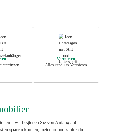
eck
eck
ten
Vermieten
ieter:innen
Alles rund um Vermieten
mobilien
tehen – wir begleiten Sie von Anfang an!
sten sparen
können, bieten online zahlreiche