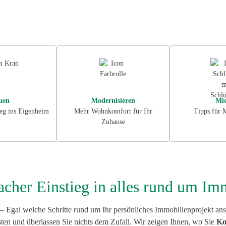
ewertung
Versicherungsch
Containerdienst
eck
Versicherungsch
uen
Modernisieren
Mie
eg ins Eigenheim
Mehr Wohnkomfort für Ihr
Tipps für M
Zuhause
facher Einstieg in alles rund um Im
– Egal welche Schritte rund um Ihr persönliches Immobilienprojekt ans
sten und überlassen Sie nichts dem Zufall. Wir zeigen Ihnen, wo Sie
Ko