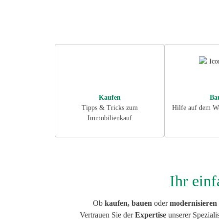
Immobilienschnellb
Bauherren-Check
ModernisierungsCh
Bauplanung
Kaufen
Ba
Tipps & Tricks zum
Hilfe auf dem W
Immobilienkauf
Ihr ein
Ob
kaufen, bauen
oder
modernisieren
Vertrauen Sie der
Expertise
unserer Speziali